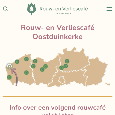
Ga
direct
naar
de
Rouw- en Verliescafé
hoofdinhoud
Oostduinkerke
Info over een volgend rouwcafé