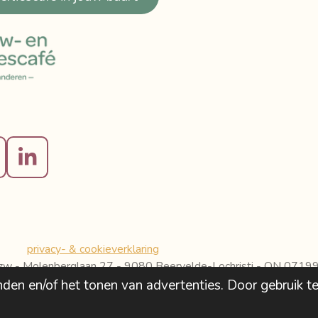
L
i
n
k
e
privacy- & cookieverklaring
d
vzw - Molenberglaan 27 - 9080 Beervelde-Lochristi - ON 071
I
den en/of het tonen van advertenties. Door gebruik te
n