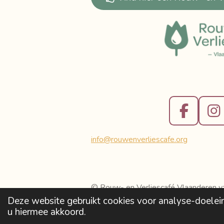
F
I
a
n
info@rouwenverliescafe.org
c
s
e
t
b
a
o
g
© Rouw- en Verliescafé Vlaanderen 
o
r
Deze website gebruikt cookies voor analyse-doelein
u hiermee akkoord.
k
a