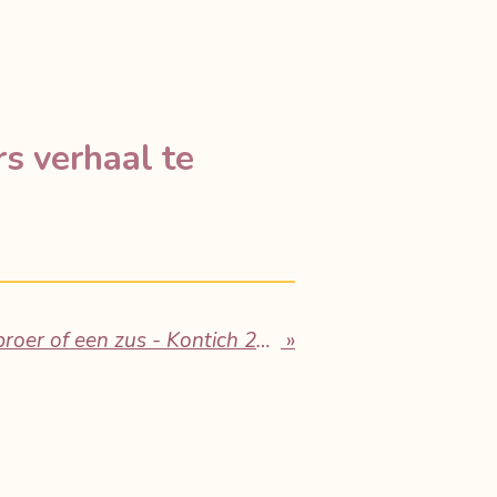
s verhaal te
Het verlies van een broer of een zus - Kontich 23/04/2023
»