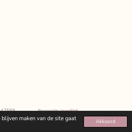
9947559
Powered by
JouwWeb
 blijven maken van de site gaat
Akkoord