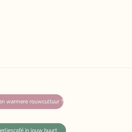
en warmere rouwcultuur ?
rliescafé in jouw buurt