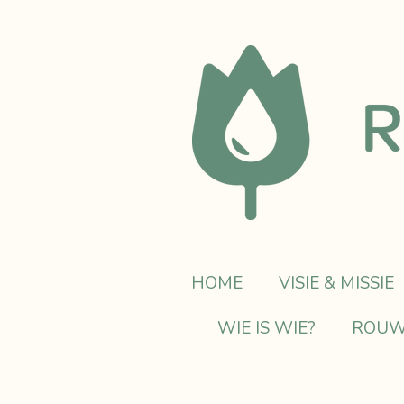
Ga
direct
naar
de
hoofdinhoud
HOME
VISIE & MISSIE
WIE IS WIE?
ROUW