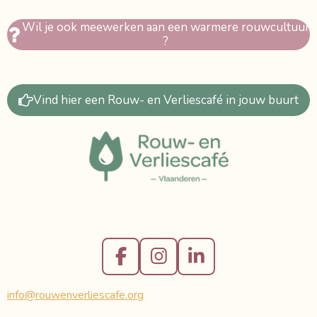
Wil je ook meewerken aan een warmere rouwcultuur
?
Vind hier een Rouw- en Verliescafé in jouw buurt
F
I
L
a
n
i
info@rouwenverliescafe.org
c
s
n