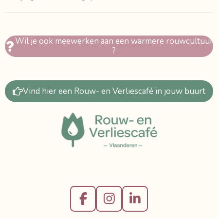
Wil je ook meewerken aan een warmere rouwcultuur
?
Vind hier een Rouw- en Verliescafé in jouw buurt
F
I
L
a
n
i