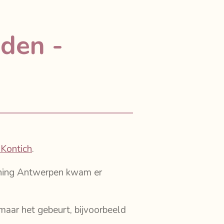
jden -
 Kontich
.
ening Antwerpen kwam er
maar het gebeurt, bijvoorbeeld