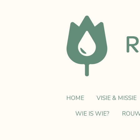
Ga
direct
naar
de
hoofdinhoud
HOME
VISIE & MISSIE
WIE IS WIE?
ROUW