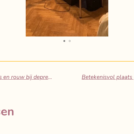
'Als het leven stilstaat' Verlies en rouw bij depressie en burn-out - Brugge 28/11/2024
sen