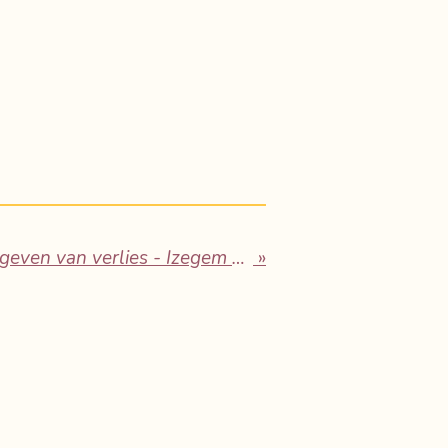
Betekenisvol plaats geven van verlies - Izegem 9/12/2024
»