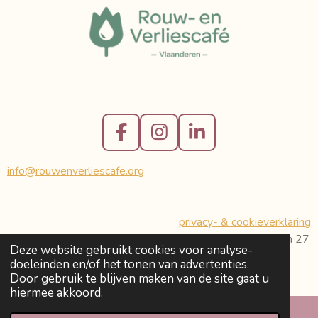
F
I
L
a
n
i
info@rouwenverliescafe.org
c
s
n
e
t
k
b
a
e
privacy- & cookieverklaring
o
g
d
© Rouw- en Verliescafé Vlaanderen vzw - Molenberglaan 27
o
r
I
Deze website gebruikt cookies voor analyse-
- 9080 Beervelde-Lochristi - ON 0719947559
k
a
n
doeleinden en/of het tonen van advertenties.
Powered by
JouwWeb
Door gebruik te blijven maken van de site gaat u
m
hiermee akkoord.