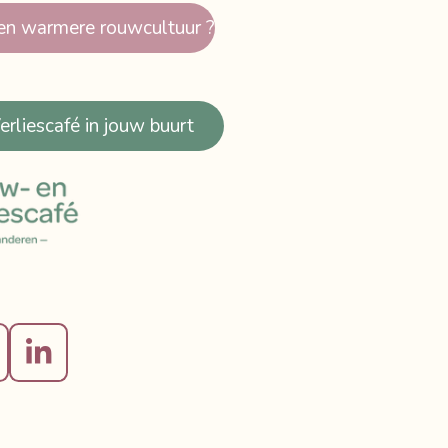
en warmere rouwcultuur ?
rliescafé in jouw buurt
L
i
n