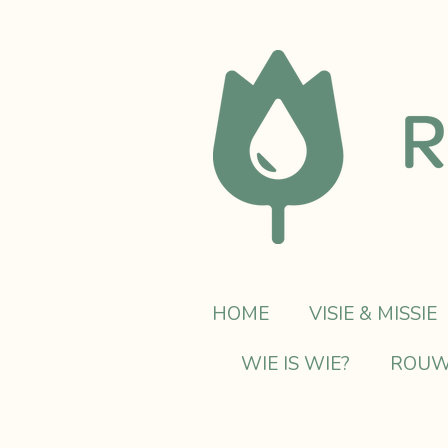
Ga
direct
naar
de
hoofdinhoud
HOME
VISIE & MISSIE
WIE IS WIE?
ROUW