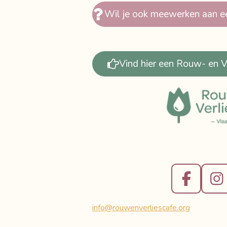
Wil je ook meewerken aan e
Vind hier een Rouw- en Ve
F
I
a
n
info@rouwenverliescafe.org
c
s