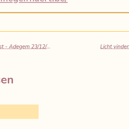
Kerst(ge)mis en tastbare troost - Adegem 23/12/2025
Licht vinde
sen