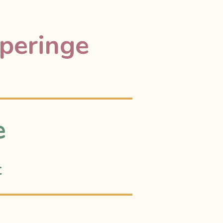
operinge
e
t