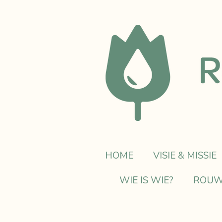
Ga
direct
naar
de
hoofdinhoud
HOME
VISIE & MISSIE
WIE IS WIE?
ROUW