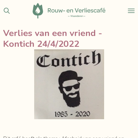
Ga
direct
naar
de
Verlies van een vriend -
hoofdinhoud
Kontich 24/4/2022