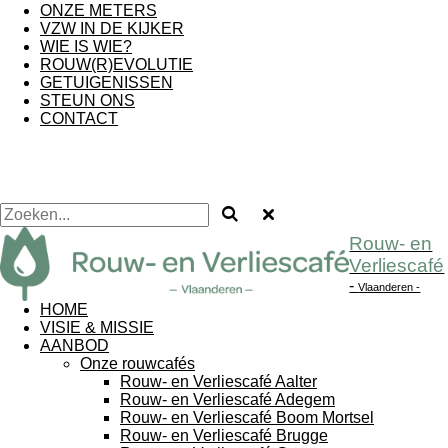
ONZE METERS
VZW IN DE KIJKER
WIE IS WIE?
ROUW(R)EVOLUTIE
GETUIGENISSEN
STEUN ONS
CONTACT
Rouw- en
Verliescafé
-
Vlaanderen -
HOME
VISIE & MISSIE
AANBOD
Onze rouwcafés
Rouw- en Verliescafé Aalter
Rouw- en Verliescafé Adegem
Rouw- en Verliescafé Boom Mortsel
Rouw- en Verliescafé Brugge