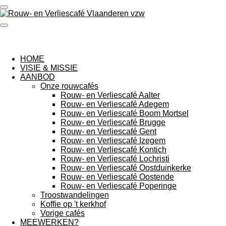
Ga
direct
naar
de
hoofdinhoud
HOME
VISIE & MISSIE
AANBOD
Onze rouwcafés
Rouw- en Verliescafé Aalter
Rouw- en Verliescafé Adegem
Rouw- en Verliescafé Boom Mortsel
Rouw- en Verliescafé Brugge
Rouw- en Verliescafé Gent
Rouw- en Verliescafé Izegem
Rouw- en Verliescafé Kontich
Rouw- en Verliescafé Lochristi
Rouw- en Verliescafé Oostduinkerke
Rouw- en Verliescafé Oostende
Rouw- en Verliescafé Poperinge
Troostwandelingen
Koffie op 't kerkhof
Vorige cafés
MEEWERKEN?