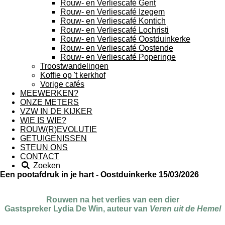
Rouw- en Verliescafé Gent
Rouw- en Verliescafé Izegem
Rouw- en Verliescafé Kontich
Rouw- en Verliescafé Lochristi
Rouw- en Verliescafé Oostduinkerke
Rouw- en Verliescafé Oostende
Rouw- en Verliescafé Poperinge
Troostwandelingen
Koffie op 't kerkhof
Vorige cafés
MEEWERKEN?
ONZE METERS
VZW IN DE KIJKER
WIE IS WIE?
ROUW(R)EVOLUTIE
GETUIGENISSEN
STEUN ONS
CONTACT
Zoeken
Een pootafdruk in je hart - Oostduinkerke 15/03/2026
Rouwen na het verlies van een dier
Gastspreker Lydia De Win, auteur van
Veren uit de Hemel